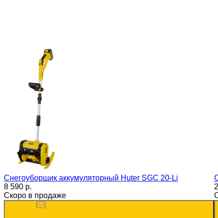
Снегоуборщик аккумуляторный Huter SGC 20-Li
8 590 p.
2
Скоро в продаже