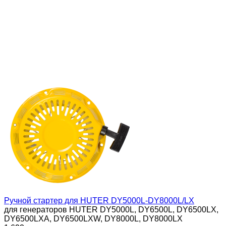
Ручной стартер для HUTER DY5000L-DY8000L/LX
для генераторов HUTER DY5000L​, DY6500L​, DY6500LX​,
DY6500LXA​, DY6500LXW​, DY8000L​, DY8000LX​