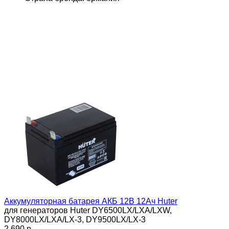
Аккумуляторная батарея АКБ 12В 12Ач Huter
для генераторов Huter DY6500LX/LXA/LXW,
DY8000LX/LXA/LX-3, DY9500LX/LX-3
2 690 p.