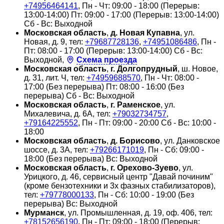
+74956464141
, Пн - Чт: 09:00 - 18:00 (Перерыв:
13:00-14:00) Пт: 09:00 - 17:00 (Перерыв: 13:00-14:00)
Сб - Вс: Выходной
Московская область
,
д. Новая Купавна
, ул.
Новая, д. 9, тел:
+79687728136
,
+74951086486
, Пн -
Пт: 08:00 - 17:00 (Перерыв: 13:00-14:00) Сб - Вс:
Выходной,
Схема проезда
Московская область
,
г. Долгопрудный
, ш. Новое,
д. 31, лит. Ч, тел:
+74959688570
, Пн - Чт: 08:00 -
17:00 (Без перерыва) Пт: 08:00 - 16:00 (Без
перерыва) Сб - Вс: Выходной
Московская область
,
г. Раменское
, ул.
Михалевича, д. 6А, тел:
+79032734757
,
+79164225552
, Пн - Пт: 09:00 - 20:00 Сб - Вс: 10:00 -
18:00
Московская область
,
д. Борисово
, ул. Данковское
шоссе, д. 3А, тел:
+79266171019
, Пн - Сб: 09:00 -
18:00 (Без перерыва) Вс: Выходной
Московская область
,
г. Орехово-Зуево
, ул.
Урицкого, д. 46, сервисный центр "Давай починим"
(кроме бензотехники и 3х фазных стабилизаторов),
тел:
+79778000133
, Пн - Сб: 10:00 - 19:00 (Без
перерыва) Вс: Выходной
Мурманск
, ул. Промышленная, д. 19, оф. 406, тел:
+78152656190
, Пн - Пт: 09:00 - 18:00 (Перерыв: