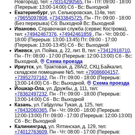
Новгород), тел:
+78314290565
, Пн - Пт: 09:00 - 18:00
(Перерыв: 13:00-14:00) Сб - Вс: Выходной
Екатеринбург
, ул. Селькоровская, 114в, тел:
+79655097808
,
+73433845725
, Пн - Пт: 09:00 - 18:00
(Без перерыва) Сб: Выходной Вс: Выходной
Иваново
, Справочная служба (сервис Кострома),
тел:
+74942467376
,
+74942461859
, Пн - Чт: 09:00 -
18:00 (Перерыв: 13:00-13:45) Пт: 09:00 - 17:00
(Перерыв: 13:00-13:45) Сб - Вс: Выходной
Ижевск
, ул. Пойма, д. 22, лит. В, тел:
+73412918710
,
Пн - Пт: 08:00 - 17:00 (Перерыв: 12:00-13:00) Сб - Вс:
Выходной,
Схема проезда
Иркутск
, ул. Трактовая, д. 28А/2, СКЦ Байкалит,
складское помещение №5, тел:
+79086604157
,
+73952707162
, Пн - Пт: 09:00 - 18:00 (Перерыв:
13:00-14:00) Сб - Вс: Выходной,
Схема проезда
Йошкар-Ола
, ул. Дружбы, д. 111, тел:
+78362497232
, Пн - Пт: 09:00 - 18:00 (Перерыв:
13:00-14:00) Сб - Вс: Выходной
Казань
, ул. Габдуллы Тукая, д. 125, тел:
+78432060365
, Пн - Чт: 09:00 - 18:00 (Перерыв:
12:00-13:00) Пт: 09:00 - 17:00 (Перерыв: 12:00-13:00)
Сб - Вс: Выходной
Калининград
, ул. Ялтинская, д. 129, тел:
+74012763609
, Пн - Чт: 08:00 - 17:00 (Перерыв: