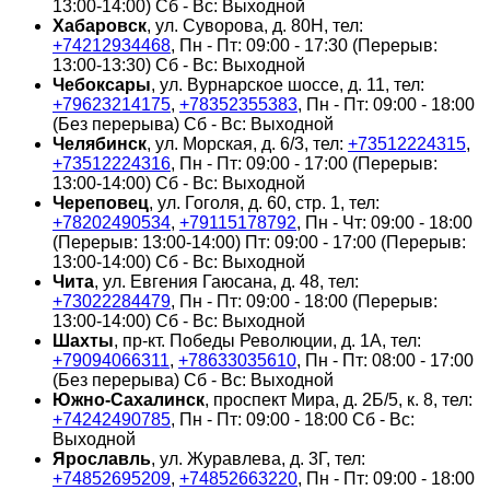
13:00-14:00) Сб - Вс: Выходной
Хабаровск
, ул. Суворова, д. 80Н, тел:
+74212934468
, Пн - Пт: 09:00 - 17:30 (Перерыв:
13:00-13:30) Сб - Вс: Выходной
Чебоксары
, ул. Вурнарское шоссе, д. 11, тел:
+79623214175
,
+78352355383
, Пн - Пт: 09:00 - 18:00
(Без перерыва) Сб - Вс: Выходной
Челябинск
, ул. Морская, д. 6/3, тел:
+73512224315
,
+73512224316
, Пн - Пт: 09:00 - 17:00 (Перерыв:
13:00-14:00) Сб - Вс: Выходной
Череповец
, ул. Гоголя, д. 60, стр. 1, тел:
+78202490534
,
+79115178792
, Пн - Чт: 09:00 - 18:00
(Перерыв: 13:00-14:00) Пт: 09:00 - 17:00 (Перерыв:
13:00-14:00) Сб - Вс: Выходной
Чита
, ул. Евгения Гаюсана, д. 48, тел:
+73022284479
, Пн - Пт: 09:00 - 18:00 (Перерыв:
13:00-14:00) Сб - Вс: Выходной
Шахты
, пр-кт. Победы Революции, д. 1А, тел:
+79094066311
,
+78633035610
, Пн - Пт: 08:00 - 17:00
(Без перерыва) Сб - Вс: Выходной
Южно-Сахалинск
, проспект Мира, д. 2Б/5, к. 8, тел:
+74242490785
, Пн - Пт: 09:00 - 18:00 Сб - Вс:
Выходной
Ярославль
, ул. Журавлева, д. 3Г, тел:
+74852695209
,
+74852663220
, Пн - Пт: 09:00 - 18:00