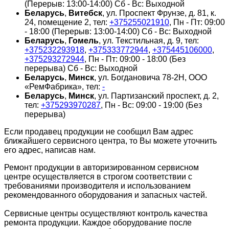
(Перерыв: 13:00-14:00) Сб - Вс: Выходной
Беларусь
,
Витебск
, ул. Проспект Фрунзе, д. 81, к.
24, помещение 2, тел:
+375255021910
, Пн - Пт: 09:00
- 18:00 (Перерыв: 13:00-14:00) Сб - Вс: Выходной
Беларусь
,
Гомель
, ул. Текстильная, д. 9, тел:
+375232293918
,
+375333772944
,
+375445106000
,
+375293272944
, Пн - Пт: 09:00 - 18:00 (Без
перерыва) Сб - Вс: Выходной
Беларусь
,
Минск
, ул. Богдановича 78-2Н, ООО
«РемФабрика», тел:
-
Беларусь
,
Минск
, ул. Партизанский проспект, д. 2,
тел:
+375293970287
, Пн - Вс: 09:00 - 19:00 (Без
перерыва)
Если продавец продукции не сообщил Вам адрес
ближайшего сервисного центра, то Вы можете уточнить
его адрес, написав нам.
Ремонт продукции в авторизированном сервисном
центре осуществляется в строгом соответствии с
требованиями производителя и использованием
рекомендованного оборудования и запасных частей.
Сервисные центры осуществляют контроль качества
ремонта продукции. Каждое оборудование после